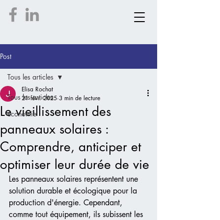
Post
Tous les articles
Elisa Rochat
Tous les articles
21 févr. 2025
3 min de lecture
Le vieillissement des
économie
panneaux solaires :
Comprendre, anticiper et
optimiser leur durée de vie
Les panneaux solaires représentent une 
solution durable et écologique pour la 
production d'énergie. Cependant, 
comme tout équipement, ils subissent les 