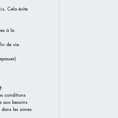
is. Cela évite 
es à la 
fin de vie.
epasser) 
e
s conditions 
e aux besoins 
e dans les zones 