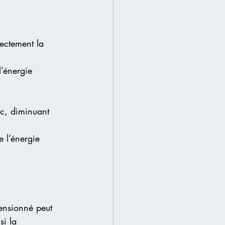
ectement la 
’énergie 
ic, diminuant 
e l’énergie 
ensionné peut 
si la 