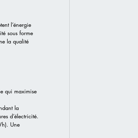
tent l’énergie 
cité sous forme 
e la qualité 
gle qui maximise 
ndant la 
es d’électricité.
Wh). Une 