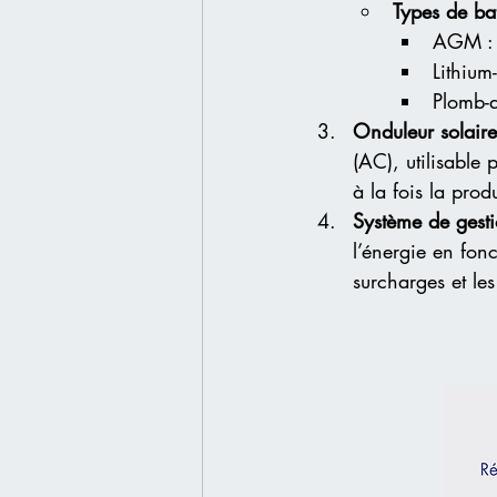
Types de bat
AGM : R
Lithium
Plomb-a
Onduleur solaire
(AC), utilisable 
à la fois la prod
Système de gest
l’énergie en fonc
surcharges et le