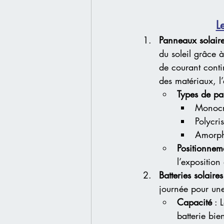
L
Panneaux solair
du soleil grâce à
de courant conti
des matériaux, l’
Types de p
Monocri
Polycri
Amorphe
Positionnem
l’expositio
Batteries solaires
journée pour une 
Capacité
 : 
batterie bi