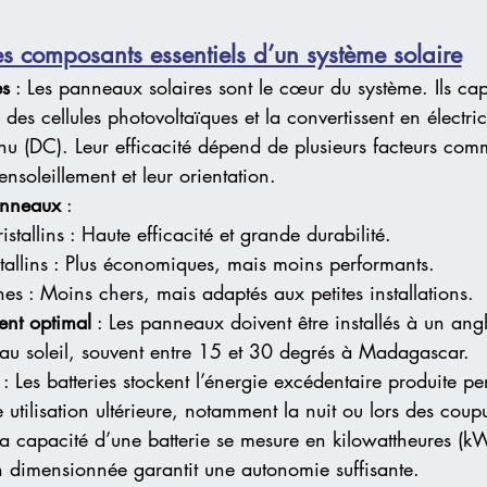
es composants essentiels d’un système solaire
es
 : Les panneaux solaires sont le cœur du système. Ils cap
 des cellules photovoltaïques et la convertissent en électri
nu (DC). Leur efficacité dépend de plusieurs facteurs comm
ensoleillement et leur orientation.
anneaux
 :
stallins : Haute efficacité et grande durabilité.
stallins : Plus économiques, mais moins performants.
s : Moins chers, mais adaptés aux petites installations.
ent optimal
 : Les panneaux doivent être installés à un an
n au soleil, souvent entre 15 et 30 degrés à Madagascar.
 : Les batteries stockent l’énergie excédentaire produite pe
utilisation ultérieure, notamment la nuit ou lors des coupur
La capacité d’une batterie se mesure en kilowattheures (k
en dimensionnée garantit une autonomie suffisante.