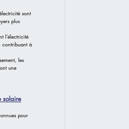
ectricité sont 
yers plus 
 l’électricité 
n contribuant à 
ssement, les 
font une 
 solaire
econnues pour 