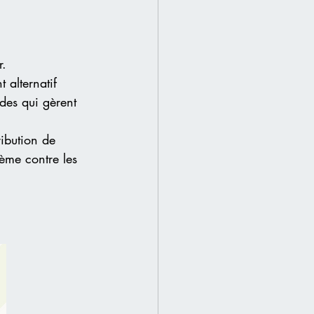
r.
 alternatif 
ides qui gèrent 
ribution de 
tème contre les 