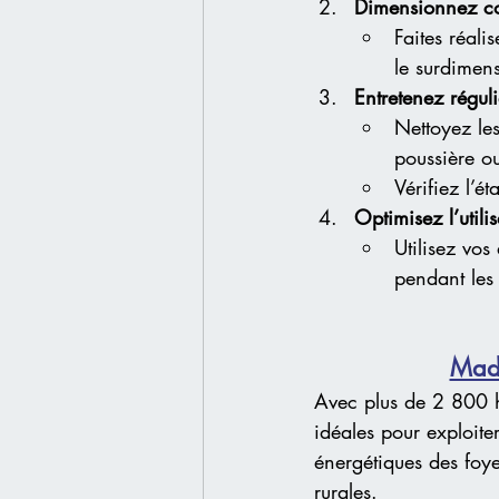
Dimensionnez co
Faites réali
le surdimen
Entretenez réguli
Nettoyez les
poussière ou
Vérifiez l’ét
Optimisez l’utili
Utilisez vos
pendant les
Mada
Avec plus de 2 800 h
idéales pour exploite
énergétiques des foye
rurales.