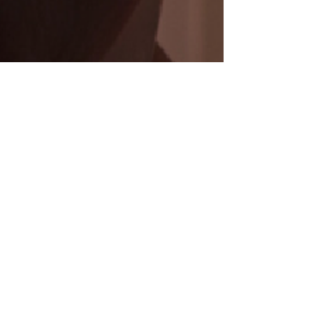
Lovatiana Josian
8 sept. 2025
2 min de lecture
Délestages : la situation sera
meilleure l’an prochain, selon la